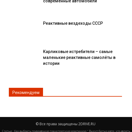
современные автомобили
Реактивные вездеходы СССР
Карликовые истребители – самые
маленькие реактивные самолёты в
истории
Рекомендуем
×
© Все права защищены 2DRIVE.RU
Разрешите сайту 2drive.ru отправлять вам
·
Статьи :
Как выбрать подходящую транспортную компанию
Выкуп битых авто: что делать