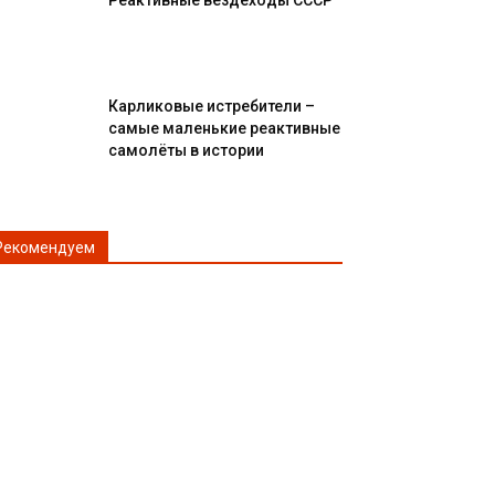
Реактивные вездеходы СССР
Карликовые истребители –
самые маленькие реактивные
самолёты в истории
Рекомендуем