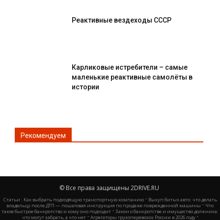
Реактивные вездеходы СССР
Карликовые истребители – самые
маленькие реактивные самолёты в
истории
Рекомендуем
© Все права защищены 2DRIVE.RU
·
Статьи :
Как выбрать подходящую транспортную компанию
Выкуп битых авто: что делать
·
владельцу после ДТП — пошаговая инструкция по продаже поврежденной машины
Что
·
такое быстрое банкротство и кому оно подходит
Закон о банкротстве и имущество должника:
·
·
что могут забрать, а что нет
Агрегаторы грузоперевозок России в 2026 году