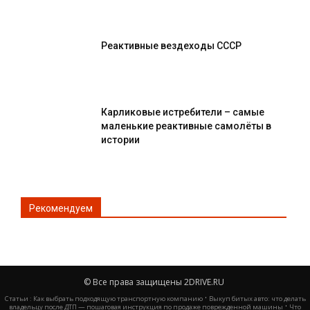
Реактивные вездеходы СССР
Карликовые истребители – самые
маленькие реактивные самолёты в
истории
Рекомендуем
© Все права защищены 2DRIVE.RU
·
Статьи :
Как выбрать подходящую транспортную компанию
Выкуп битых авто: что делать
·
владельцу после ДТП — пошаговая инструкция по продаже поврежденной машины
Что