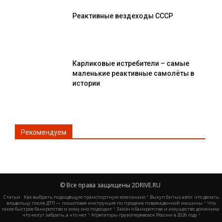
Реактивные вездеходы СССР
Карликовые истребители – самые
маленькие реактивные самолёты в
истории
Рекомендуем
© Все права защищены 2DRIVE.RU
·
Статьи :
Как выбрать подходящую транспортную компанию
Выкуп битых авто: что делать
·
владельцу после ДТП — пошаговая инструкция по продаже поврежденной машины
Что
·
такое быстрое банкротство и кому оно подходит
Закон о банкротстве и имущество должника:
·
·
что могут забрать, а что нет
Агрегаторы грузоперевозок России в 2026 году