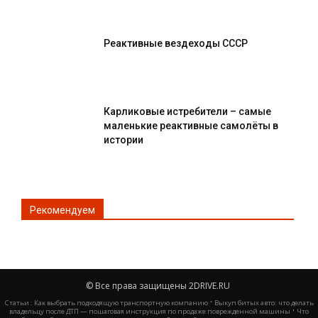
Реактивные вездеходы СССР
Карликовые истребители – самые
маленькие реактивные самолёты в
истории
Рекомендуем
© Все права защищены 2DRIVE.RU
·
Статьи :
Как выбрать подходящую транспортную компанию
Выкуп битых авто: что делать
·
владельцу после ДТП — пошаговая инструкция по продаже поврежденной машины
Что