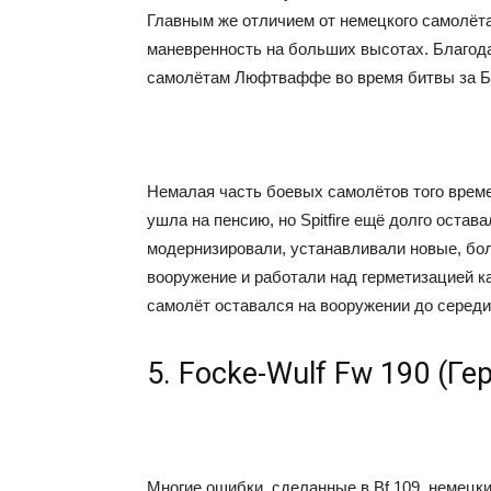
Главным же отличием от немецкого самолёт
маневренность на больших высотах. Благодар
самолётам Люфтваффе во время битвы за Б
Немалая часть боевых самолётов того време
ушла на пенсию, но Spitfire ещё долго остав
модернизировали, устанавливали новые, бо
вооружение и работали над герметизацией к
самолёт оставался на вооружении до середи
5. Focke-Wulf Fw 190 (Ге
Многие ошибки, сделанные в Bf 109, немецк