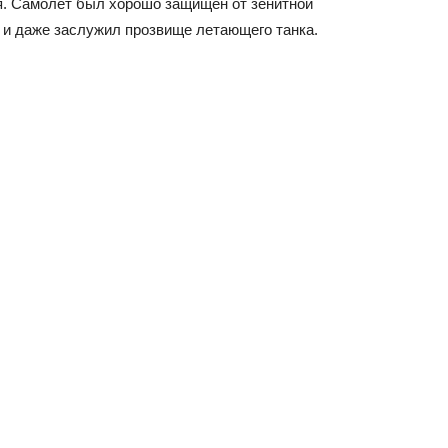
я. Самолёт был хорошо защищён от зенитной
х и даже заслужил прозвище летающего танка.