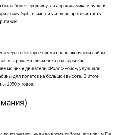
а была более продвинутая аэродинамика и лучшая
я этому Spitfire смогли успешно противостоять
ританию.
ни через некоторое время после окончания войны
ался в строю. Его несколько раз серьёзно
лее мощные двигатели «Роллс-Ройс», улучшали
абины для полётов на большой высоте. В итоге
ны 1950-х годов.
рмания)
ие конструкторы учли во время работы над новым Fw