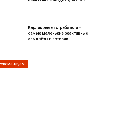
Реактивные вездеходы СССР
Карликовые истребители –
самые маленькие реактивные
самолёты в истории
Рекомендуем