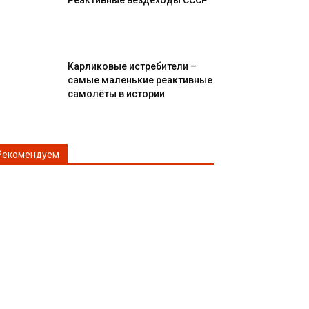
Реактивные вездеходы СССР
Карликовые истребители –
самые маленькие реактивные
самолёты в истории
Рекомендуем