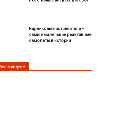
Реактивные вездеходы СССР
Карликовые истребители –
самые маленькие реактивные
самолёты в истории
Рекомендуем