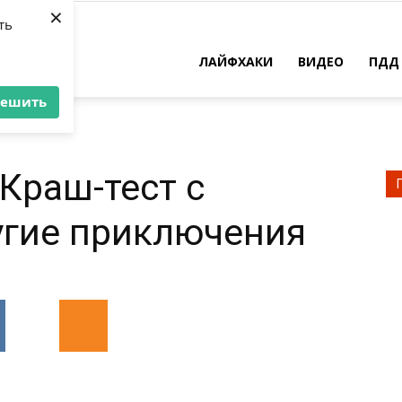
×
ть
ЛАЙФХАКИ
ВИДЕО
ПДД
решить
Краш-тест с
угие приключения