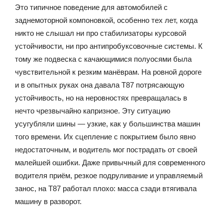
Это типичное поведение для автомобилей с
заднемоторной компоновкой, особенно тех лет, когда
никто не слышал ни про стабилизаторы курсовой
устойчивости, ни про антипробуксовочные системы. К
тому же подвеска с качающимися полуосями была
чувствительной к резким манёврам. На ровной дороге
и в опытных руках она давала T87 потрясающую
устойчивость, но на неровностях превращалась в
нечто чрезвычайно капризное. Эту ситуацию
усугубляли шины — узкие, как у большинства машин
того времени. Их сцепление с покрытием было явно
недостаточным, и водитель мог пострадать от своей
малейшей ошибки. Даже привычный для современного
водителя приём, резкое подруливание и управляемый
занос, на T87 работал плохо: масса сзади втягивала
машину в разворот.