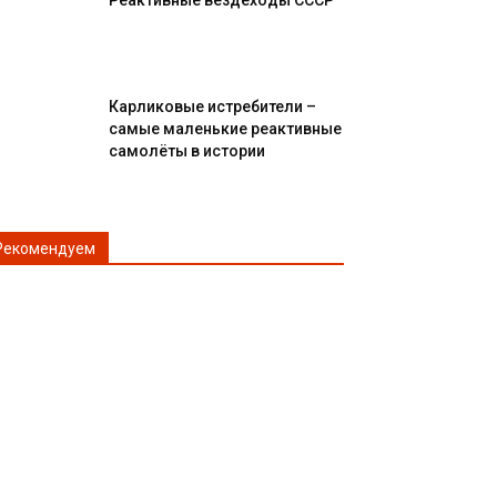
Реактивные вездеходы СССР
Карликовые истребители –
самые маленькие реактивные
самолёты в истории
Рекомендуем