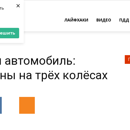
×
ть
ЛАЙФХАКИ
ВИДЕО
ПДД
решить
и автомобиль:
ы на трёх колёсах