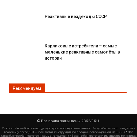
Реактивные вездеходы СССР
Карликовые истребители – самые
маленькие реактивные самолёты в
истории
Рекомендуем
© Все права защищены 2DRIVE.RU
·
Статьи :
Как выбрать подходящую транспортную компанию
Выкуп битых авто: что делать
·
владельцу после ДТП — пошаговая инструкция по продаже поврежденной машины
Что
·
такое быстрое банкротство и кому оно подходит
Закон о банкротстве и имущество должника: