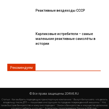
Реактивные вездеходы СССР
Карликовые истребители – самые
маленькие реактивные самолёты в
истории
Рекомендуем
© Все права защищены 2DRIVE.RU
·
Статьи :
Как выбрать подходящую транспортную компанию
Выкуп битых авто: что делать
·
владельцу после ДТП — пошаговая инструкция по продаже поврежденной машины
Что
·
такое быстрое банкротство и кому оно подходит
Закон о банкротстве и имущество должника:
·
·
что могут забрать, а что нет
Агрегаторы грузоперевозок России в 2026 году