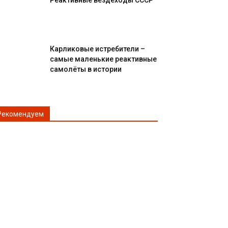
Реактивные вездеходы СССР
Карликовые истребители –
самые маленькие реактивные
самолёты в истории
Рекомендуем