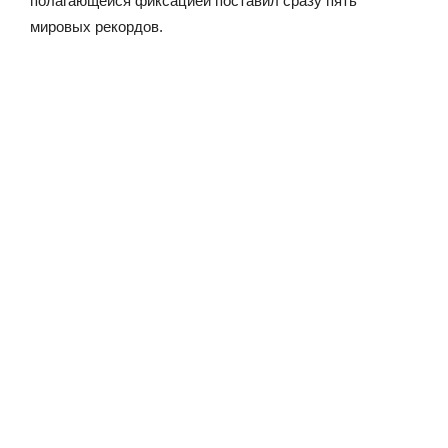
полагающейся фиксацией поставил сразу пять
мировых рекордов.