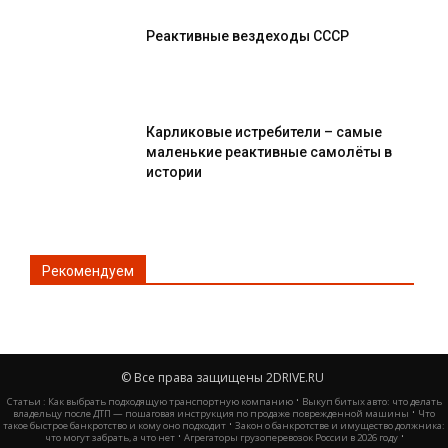
Реактивные вездеходы СССР
Карликовые истребители – самые
маленькие реактивные самолёты в
истории
Рекомендуем
© Все права защищены 2DRIVE.RU
·
Статьи :
Как выбрать подходящую транспортную компанию
Выкуп битых авто: что делать
·
владельцу после ДТП — пошаговая инструкция по продаже поврежденной машины
Что
·
такое быстрое банкротство и кому оно подходит
Закон о банкротстве и имущество должника:
·
·
что могут забрать, а что нет
Агрегаторы грузоперевозок России в 2026 году