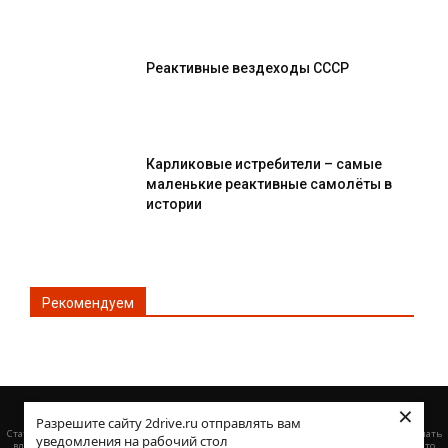
Реактивные вездеходы СССР
Карликовые истребители – самые
маленькие реактивные самолёты в
истории
Рекомендуем
×
© Все права защищены 2DRIVE.RU
Разрешите сайту 2drive.ru отправлять вам
·
Статьи :
Как выбрать подходящую транспортную компанию
Выкуп битых авто: что делать
уведомления на рабочий стол
·
владельцу после ДТП — пошаговая инструкция по продаже поврежденной машины
Что