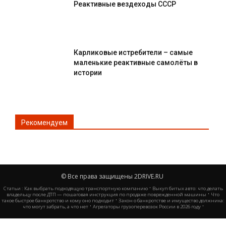
Реактивные вездеходы СССР
Карликовые истребители – самые
маленькие реактивные самолёты в
истории
Рекомендуем
© Все права защищены 2DRIVE.RU
·
Статьи :
Как выбрать подходящую транспортную компанию
Выкуп битых авто: что делать
·
владельцу после ДТП — пошаговая инструкция по продаже поврежденной машины
Что
·
такое быстрое банкротство и кому оно подходит
Закон о банкротстве и имущество должника:
·
·
что могут забрать, а что нет
Агрегаторы грузоперевозок России в 2026 году