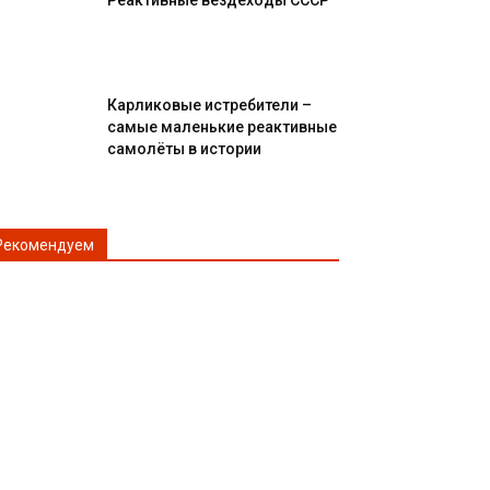
Реактивные вездеходы СССР
Карликовые истребители –
самые маленькие реактивные
самолёты в истории
Рекомендуем