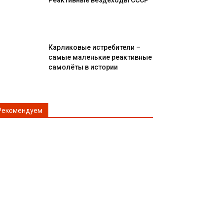
Реактивные вездеходы СССР
Карликовые истребители –
самые маленькие реактивные
самолёты в истории
Рекомендуем