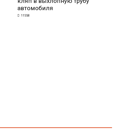
кляп в выхлопную трубу
автомобиля
11558