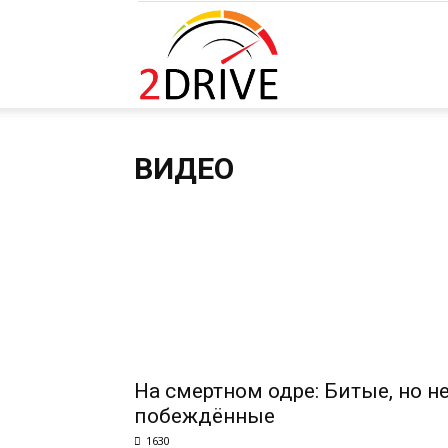
2DRIVE.RU
ВИДЕО
На смертном одре: Битые, но н
побеждённые
1630