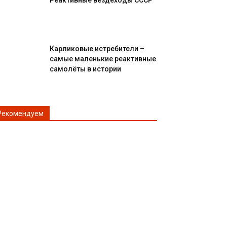
Реактивные вездеходы СССР
Карликовые истребители –
самые маленькие реактивные
самолёты в истории
Рекомендуем