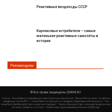
Реактивные вездеходы СССР
Карликовые истребители – самые
маленькие реактивные самолёты в
истории
Рекомендуем
© Все права защищены 2DRIVE.RU
·
Статьи :
Как выбрать подходящую транспортную компанию
Выкуп битых авто: что делать
·
владельцу после ДТП — пошаговая инструкция по продаже поврежденной машины
Что
·
такое быстрое банкротство и кому оно подходит
Закон о банкротстве и имущество должника:
·
·
что могут забрать, а что нет
Агрегаторы грузоперевозок России в 2026 году