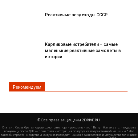
Реактивные вездеходы СССР
Карликовые истребители – самые
маленькие реактивные самолёты в
истории
Рекомендуем
© Все права защищены 2DRIVE.RU
·
Статьи :
Как выбрать подходящую транспортную компанию
Выкуп битых авто: что делать
·
владельцу после ДТП — пошаговая инструкция по продаже поврежденной машины
Что
·
такое быстрое банкротство и кому оно подходит
Закон о банкротстве и имущество должника: