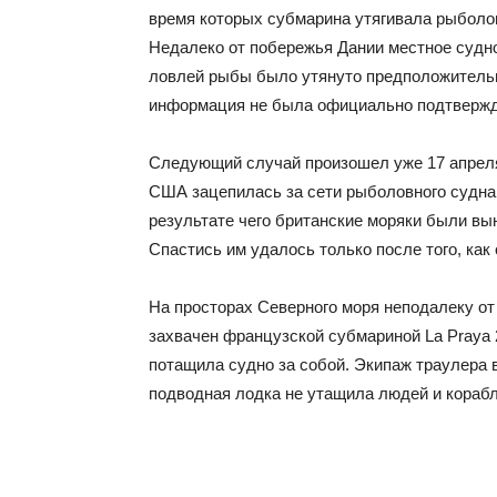
время которых субмарина утягивала рыболов
Недалеко от побережья Дании местное судно
ловлей рыбы было утянуто предположительн
информация не была официально подтвержд
Следующий случай произошел уже 17 апреля
США зацепилась за сети рыболовного судна 
результате чего британские моряки были вы
Спастись им удалось только после того, как
На просторах Северного моря неподалеку о
захвачен французской субмариной La Praya 2
потащила судно за собой. Экипаж траулера 
подводная лодка не утащила людей и корабл