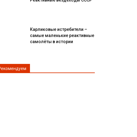
Реактивные вездеходы СССР
Карликовые истребители –
самые маленькие реактивные
самолёты в истории
Рекомендуем