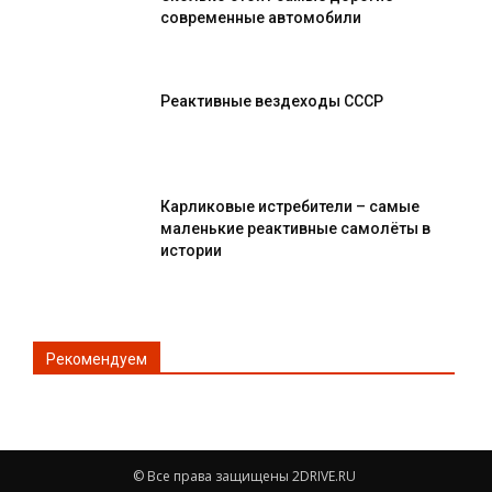
современные автомобили
Реактивные вездеходы СССР
Карликовые истребители – самые
маленькие реактивные самолёты в
истории
Рекомендуем
×
© Все права защищены 2DRIVE.RU
Разрешите сайту 2drive.ru отправлять вам