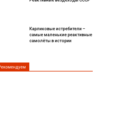
Реактивные вездеходы СССР
Карликовые истребители –
самые маленькие реактивные
самолёты в истории
Рекомендуем