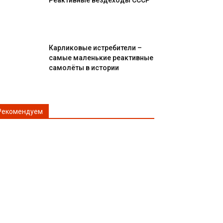
Реактивные вездеходы СССР
Карликовые истребители –
самые маленькие реактивные
самолёты в истории
Рекомендуем