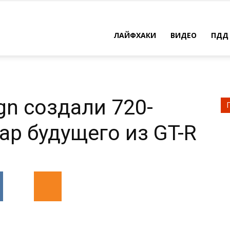
×
ть
ЛАЙФХАКИ
ВИДЕО
ПДД
решить
ign создали 720-
ар будущего из GT-R