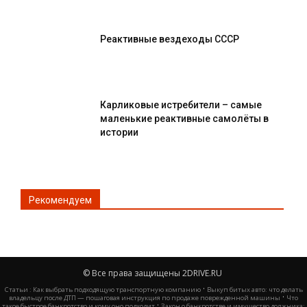
Реактивные вездеходы СССР
Карликовые истребители – самые
маленькие реактивные самолёты в
истории
Рекомендуем
© Все права защищены 2DRIVE.RU
·
Статьи :
Как выбрать подходящую транспортную компанию
Выкуп битых авто: что делать
·
владельцу после ДТП — пошаговая инструкция по продаже поврежденной машины
Что
·
такое быстрое банкротство и кому оно подходит
Закон о банкротстве и имущество должника: