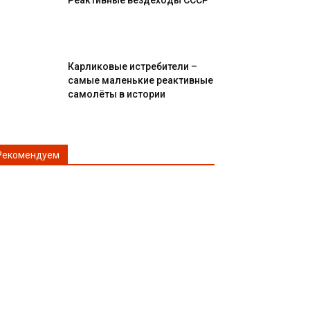
Реактивные вездеходы СССР
Карликовые истребители –
самые маленькие реактивные
самолёты в истории
Рекомендуем