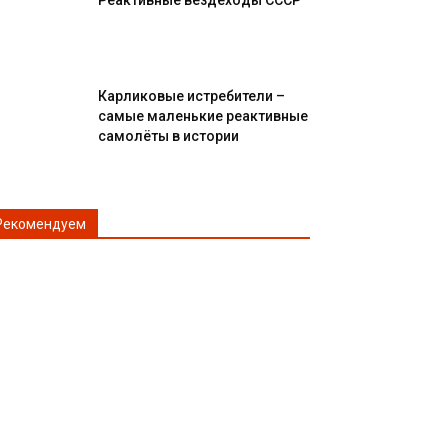
Реактивные вездеходы СССР
Карликовые истребители –
самые маленькие реактивные
самолёты в истории
Рекомендуем