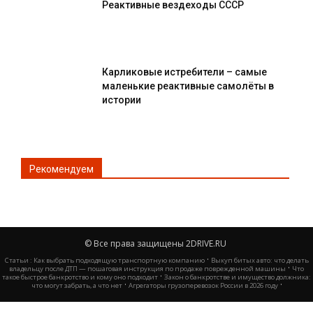
Реактивные вездеходы СССР
Карликовые истребители – самые
маленькие реактивные самолёты в
истории
Рекомендуем
© Все права защищены 2DRIVE.RU
·
Статьи :
Как выбрать подходящую транспортную компанию
Выкуп битых авто: что делать
·
владельцу после ДТП — пошаговая инструкция по продаже поврежденной машины
Что
·
такое быстрое банкротство и кому оно подходит
Закон о банкротстве и имущество должника:
·
·
что могут забрать, а что нет
Агрегаторы грузоперевозок России в 2026 году