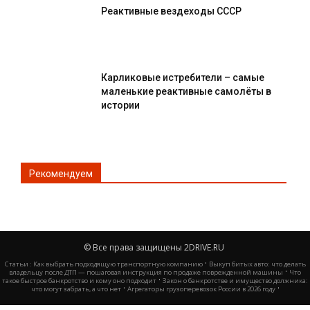
Реактивные вездеходы СССР
Карликовые истребители – самые
маленькие реактивные самолёты в
истории
Рекомендуем
© Все права защищены 2DRIVE.RU
·
Статьи :
Как выбрать подходящую транспортную компанию
Выкуп битых авто: что делать
·
владельцу после ДТП — пошаговая инструкция по продаже поврежденной машины
Что
·
такое быстрое банкротство и кому оно подходит
Закон о банкротстве и имущество должника:
·
·
что могут забрать, а что нет
Агрегаторы грузоперевозок России в 2026 году