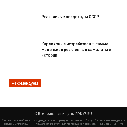
Реактивные вездеходы СССР
Карликовые истребители – самые
маленькие реактивные самолёты в
истории
Рекомендуем
© Все права защищены 2DRIVE.RU
·
Статьи :
Как выбрать подходящую транспортную компанию
Выкуп битых авто: что делать
·
владельцу после ДТП — пошаговая инструкция по продаже поврежденной машины
Что
·