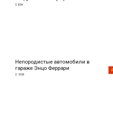
854
Непородистые автомобили в
гараже Энцо Феррари
1059